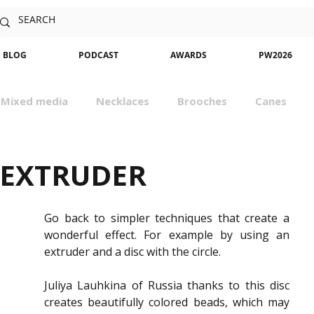
BLOG
PODCAST
AWARDS
PW2026
Mixed media
Necklaces
Brooches
Canes
sm
Community
Nature
Classes
Miniatures
 EXTRUDER
Go back to simpler techniques that create a 
wonderful effect. For example by using an 
extruder
 and a disc with the circle.
Juliya Lauhkina
 of Russia thanks to this disc 
creates beautifully colored beads, which may 