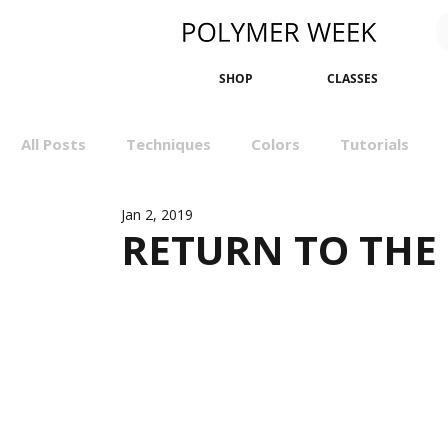
SHOP
CLASSES
All Posts
Techniques
Colors
Tutorials
Jan 2, 2019
Sculpting
Bangles
Earrings
Minimali
RETURN TO THE
Events
Wall Art