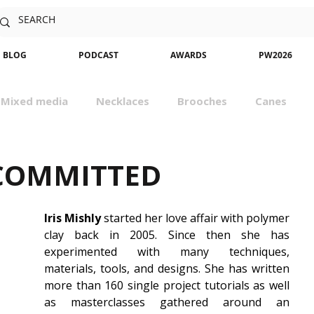
BLOG
PODCAST
AWARDS
PW2026
Mixed media
Necklaces
Brooches
Canes
sm
Community
Nature
Classes
Miniatures
 COMMITTED
Iris Mishly
 started her love affair with polymer 
clay back in 2005. Since then she has 
experimented with many techniques, 
materials, tools, and designs. She has written 
more than 160 single project tutorials as well 
as masterclasses gathered around an 