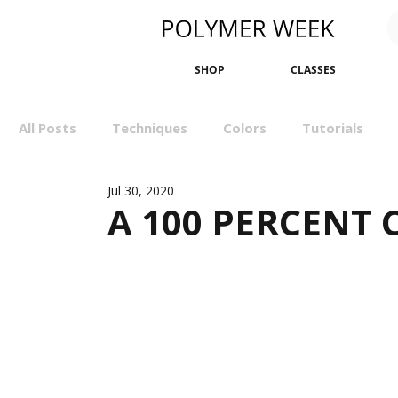
SHOP
CLASSES
All Posts
Techniques
Colors
Tutorials
Jul 30, 2020
Sculpting
Bangles
Earrings
Minimali
A 100 PERCENT
Events
Wall Art