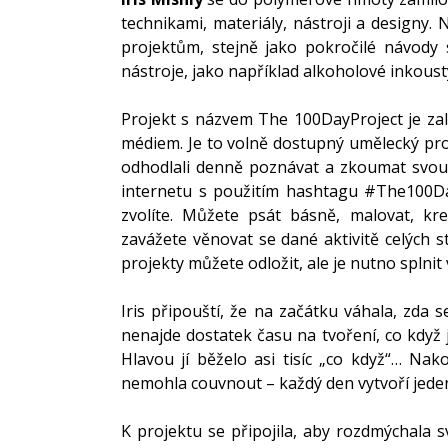
technikami, materiály, nástroji a designy. 
projektům, stejně jako pokročilé návody s
nástroje, jako například alkoholové inkousty
Projekt s názvem The 100DayProject je zalo
médiem. Je to volně dostupný umělecký proje
odhodlali denně poznávat a zkoumat svou k
internetu s použitím hashtagu 
#The100Da
zvolíte. Můžete psát básně, malovat, kre
zavážete věnovat se dané aktivitě celých st
projekty můžete odložit, ale je nutno splnit v
Iris připouští, že na začátku váhala, zda s
nenajde dostatek času na tvoření, co když 
Hlavou jí běželo asi tisíc „co když“… Nak
nemohla couvnout – každý den vytvoří jeden
K projektu se připojila, aby rozdmýchala s