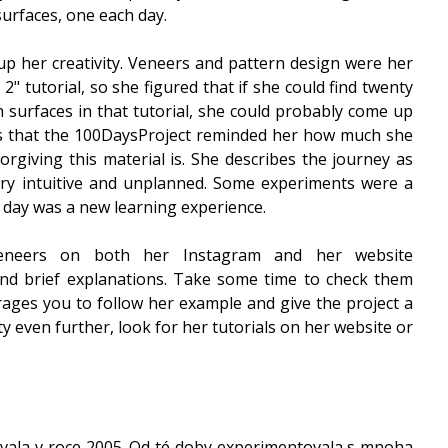
urfaces, one each day.
 up her creativity. Veneers and pattern design were her 
 2" tutorial, so she figured that if she could find twenty 
n surfaces in that tutorial, she could probably come up 
s that the 100DaysProject reminded her how much she 
giving this material is. She describes the journey as 
ry intuitive and unplanned. Some experiments were a 
 day was a new learning experience.
 veneers on both her Instagram and her website 
nd brief explanations. Take some time to check them 
urages you to follow her example and give the project a 
ty even further, look for her tutorials on her website or 
vala v roce 2005. Od té doby experimentovala s mnoha 