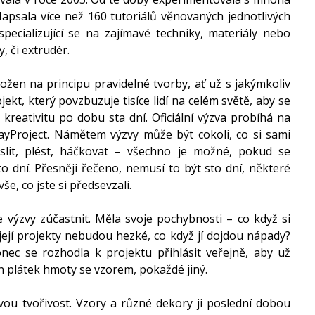
Napsala více než 160 tutoriálů věnovaných jednotlivých 
pecializující se na zajímavé techniky, materiály nebo 
, či extrudér.
žen na principu pravidelné tvorby, ať už s jakýmkoliv 
kt, který povzbuzuje tisíce lidí na celém světě, aby se 
reativitu po dobu sta dní. Oficiální výzva probíhá na 
yProject
. Námětem výzvy může být cokoli, co si sami 
slit, plést, háčkovat – všechno je možné, pokud se 
o dní. Přesněji řečeno, nemusí to být sto dní, některé 
še, co jste si předsevzali.
e výzvy zúčastnit. Měla svoje pochybnosti – co když si 
její projekty nebudou hezké, co když jí dojdou nápady? 
onec se rozhodla k projektu přihlásit veřejně, aby už 
 plátek hmoty se vzorem, pokaždé jiný.
vou tvořivost. Vzory a různé dekory ji poslední dobou 