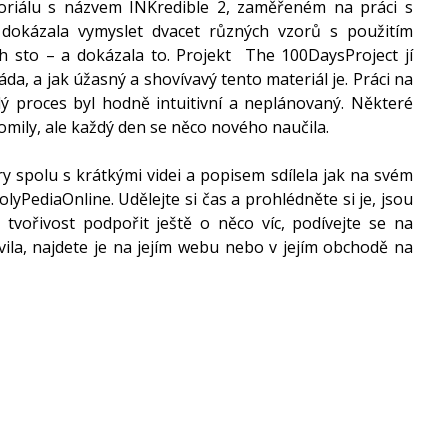
oriálu s názvem INKredible 2, zaměřeném na práci s 
 dokázala vymyslet dvacet různých vzorů s použitím 
ch sto – a dokázala to. Projekt  The 100DaysProject jí 
a, a jak úžasný a shovívavý tento materiál je. Práci na 
lý proces byl hodně intuitivní a neplánovaný. Některé 
omily, ale každý den se něco nového naučila.
 spolu s krátkými videi a popisem sdílela jak na svém 
PediaOnline. Udělejte si čas a prohlédněte si je, jsou 
 tvořivost podpořit ještě o něco víc, podívejte se na 
avila, najdete je na jejím webu nebo v jejím obchodě na 